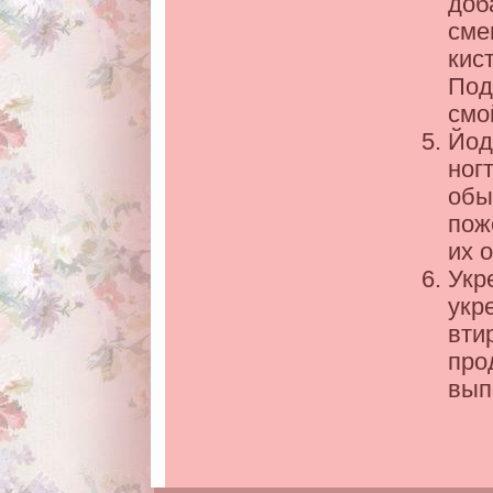
доб
сме
кис
Под
смо
Йод
ног
обы
пож
их 
Укр
укр
вти
про
вып