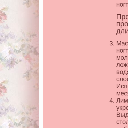
ног
Про
про
дли
Мас
ног
мол
лож
вод
сло
Исп
мес
Лим
укр
Выд
сто