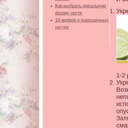
Как выбрать идеальную
Укр
форму ногтя
10 мифов о нарощенных
ногтях
1-2
Укр
Воз
неп
исп
опу
Зат
сма