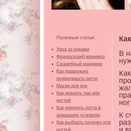
Как
Полезные статьи:
Уход за руками
В н
Французский маникюр
нуж
Свадебный маникюр
Как правильно
Как
подпиливать ногти
про
Маски для рук
жал
Как хранить лак для
пра
ногтей
ног
Как укрепить ногти в
К с
домашних условиях
раз
Как выбрать пилочку для
и в
ногтей